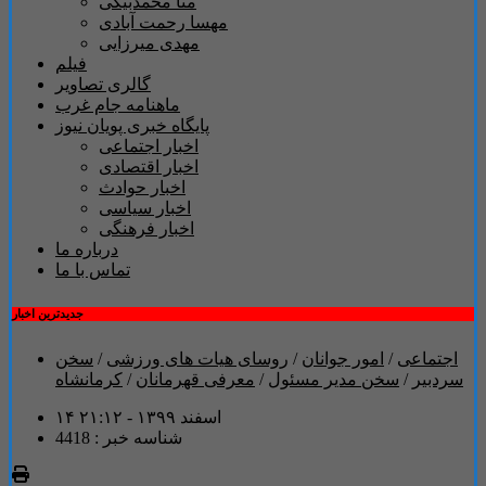
منا محمدبیگی
مهسا رحمت آبادی
مهدی میرزایی
فیلم
گالری تصاویر
ماهنامه جام غرب
پایگاه خبری پویان نیوز
اخبار اجتماعی
اخبار اقتصادی
اخبار حوادث
اخبار سیاسی
اخبار فرهنگی
درباره ما
تماس با ما
جدیدترین اخبار
اجتماعی
/
امور جوانان
/
روسای هیات های ورزشی
/
سخن
سردبیر
/
سخن مدیر مسئول
/
معرفی قهرمانان
/
کرمانشاه
۱۴ اسفند ۱۳۹۹ - ۲۱:۱۲
شناسه خبر : 4418