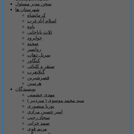
سخن مدیر مسئول
شهرستان ها
کرمانشاه
اسلام آباد غرب
پاوه
ثلاث باباجانی
جوانرود
صحنه
روانسر
سرپل ذهاب
کنگاور
سنقر و کلیائی
گیلانغرب
قصرشیرین
هرسین
نویسندگان
مهدی حشمتی
سید محمد موسوی ( سردبیر )
پوریا منصوری
امیر حسین مرادی
سجاد رجبی
صمد خزایی
مریم قوی