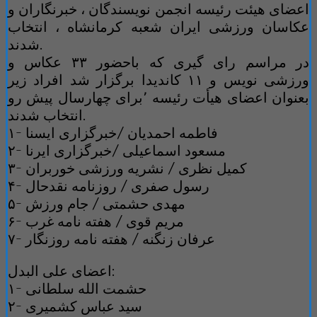
اعضای هیئت رئیسه انجمن نویسندگان ، خبرنگاران و
عکاسان ورزشی ایران شعبه کرمانشاه ، انتخاب
شدند.
در مراسم رای گیری که باحضور ۳۳ عکاس و
ورزشی نویس و ۱۱ کاندیدا برگزار شد افراد زیر
بعنوان اعضای هیأت رئیسه ٬برای چهارسال پیش رو
انتخاب شدند.
۱- فاطمه احمدیان /خبرگزاری ایسنا
۲- مسعود اسماعیلی /خبرگزاری ایرنا
۳- کمیل نظری / نشریه ورزشی خوربران
۴- رسول صفری / روزنامه نقدحال
۵- مهدی حشمتی / جام ورزش
۶- مریم قوی / هفته نامه غرب
۷- عرفان زنگنه / هفته نامه روزنگار
اعضای علی البدل:
۱- حشمت الله سلطانی
۲- سید عباس کشمیری