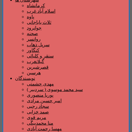
کرمانشاه
اسلام آباد غرب
پاوه
ثلاث باباجانی
جوانرود
صحنه
روانسر
سرپل ذهاب
کنگاور
سنقر و کلیائی
گیلانغرب
قصرشیرین
هرسین
نویسندگان
مهدی حشمتی
سید محمد موسوی ( سردبیر )
پوریا منصوری
امیر حسین مرادی
سجاد رجبی
صمد خزایی
مریم قوی
منا محمدبیگی
مهسا رحمت آبادی