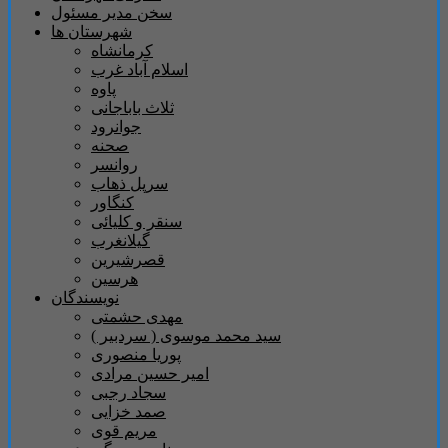
سخن مدیر مسئول
شهرستان ها
کرمانشاه
اسلام آباد غرب
پاوه
ثلاث باباجانی
جوانرود
صحنه
روانسر
سرپل ذهاب
کنگاور
سنقر و کلیائی
گیلانغرب
قصرشیرین
هرسین
نویسندگان
مهدی حشمتی
سید محمد موسوی ( سردبیر )
پوریا منصوری
امیر حسین مرادی
سجاد رجبی
صمد خزایی
مریم قوی