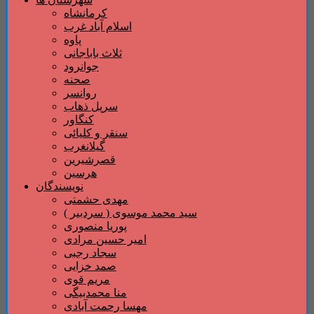
کرمانشاه
اسلام آباد غرب
پاوه
ثلاث باباجانی
جوانرود
صحنه
روانسر
سرپل ذهاب
کنگاور
سنقر و کلیائی
گیلانغرب
قصرشیرین
هرسین
نویسندگان
مهدی حشمتی
سید محمد موسوی ( سردبیر )
پوریا منصوری
امیر حسین مرادی
سجاد رجبی
صمد خزایی
مریم قوی
منا محمدبیگی
مهسا رحمت آبادی