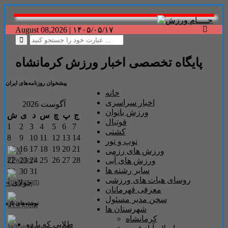
August 08,2026 |
۱۴۰۵/۰۵/۱۷
پایگاه تخصصی اخبار ورزش کرمانشاه
پیشخوان روزنامه‌های ایران
خانه
اخبار سراسری
آگوست 2026
ورزش بانوان
ج
پ
چ
س
د
ی
ش
فوتبال
1
2
3
4
5
6
7
کشتی
8
9
10
11
12
13
14
توپ و تور
15
16
17
18
19
20
21
ورزش های رزمی
22
23
24
25
26
27
28
ورزش های آبی
سایر رشته ها
29
30
31
روسای هیات های ورزشی
« جولای
معرفی قهرمانان
سخن مدیر مسئول
نوشته‌های تازه
شهرستان ها
کرمانشاه
طلایی که با دو