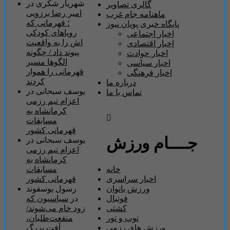
شهریار شکری
در
گالری تصاویر
امیر رضا برزویی
ماهنامه جام غرب
؛ قهرمانی که
پایگاه خبری پویان نیوز
رویاهای کودکی
اخبار اجتماعی
اش را به واقعیت
اخبار اقتصادی
پیوند داد / چگونه
اخبار حوادث
الگوها مسیر
اخبار سیاسی
قهرمانی را هموار
اخبار فرهنگی
کردند
درباره ما
یوسف سبحانی
در
تماس با ما
اعزام تیم رزمی
کرمانشاه به
مسابقات
قهرمانی کشور
جــــام ورزش
یوسف سبحانی
در
اعزام تیم رزمی
کرمانشاه به
مسابقات
خانه
قهرمانی کشور
اخبار سراسری
رسول یوسفوند
ورزش بانوان
در
سیاسیون که
فوتبال
زود خام می‌شوند/
کشتی
منفعت‌طلبان،
توپ و تور
آفت بزرگ
ورزش های رزمی