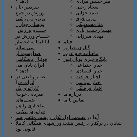
دهد ؟!
امیر حسین مرادی
سردبیر جام
سجاد رجبی
ورزش در جمع
صمد خزایی
برترین ورزشی
مریم قوی
نویسان جهان -
منا محمدبیگی
جــــام ورزش |
مهسا رحمت آبادی
جــــام ورزش
در
مهدی میرزایی
آیا فیفا به انحصار
فیلم
سی ساله
گالری تصاویر
صداوسیما از
ماهنامه جام غرب
فوتبال باشگاهی
پایگاه خبری پویان نیوز
ایران پایان می
اخبار اجتماعی
دهد ؟!
اخبار اقتصادی
صابر رفیعی
در
اخبار حوادث
اثرات فرا
اخبار سیاسی
کاراته‌ای یک
اخبار فرهنگی
میزبانی خوب/
درباره ما
ضعف‌های‌
تماس با ما
ساختاری را هم
فراموش نکنیم
آیدا
در
قسمت اول تکل از پشت منتشر شد
شایان
در
برکناری رئیس هیئت ورزشهای همگانی کاملاً
قانونی بود