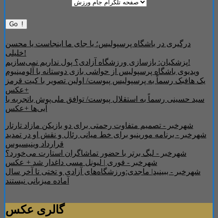
درگیری در باشگاه پرسپولیس؛ یا جای ما اینجاست یا محسن
خلیلی!
پزشکیان: بازسازی ورزشگاه آزادی؟ پول نداریم نمی‌سازیم!
ویدیوی باشگاه پرسپولیس از حواشی بازی دوستانه با آلومینیوم
یک هافبک رسماً به پرسپولیس پیوست/ اولین تصویر با کیت قرمز
+عکس
سید حسینی رسماً به استقلال پیوست/ توافق ملی‌پوش باتجربه با
آبی‌ها +عکس
شهرخبر - تصمیم متفاوت رحمتی برای دو بازیکن مازاد تارتار
شهرخبر - برنامه مورینیو برای خط میانی رئال و نقش او در تمدید
قرارداد وینیسیوس
شهرخبر - لیگ برتر با حضور تماشاگران استارت می‌خورد؟
شهرخبر - فوری | لیونل مسی داغدار شد + عکس
شهرخبر - ببینید| ماجدی:ورزشگاه‌های آزادی و تختی تا آخر سال
آماده میزبانی نیستند
گالری عکس