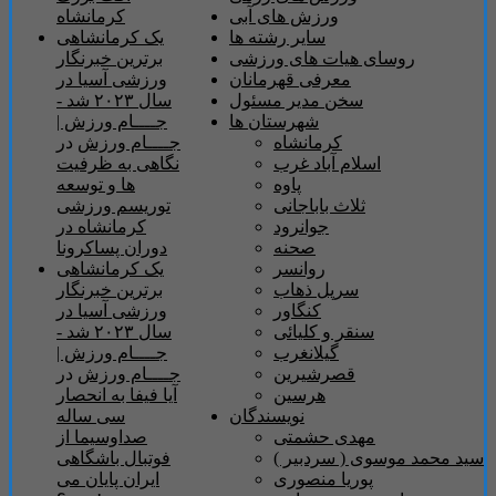
کرمانشاه
ورزش های آبی
یک کرمانشاهی
سایر رشته ها
برترین خبرنگار
روسای هیات های ورزشی
ورزشی آسیا در
معرفی قهرمانان
سال ۲۰۲۳ شد -
سخن مدیر مسئول
جــــام ورزش |
شهرستان ها
جــــام ورزش
در
کرمانشاه
نگاهی به ظرفیت
اسلام آباد غرب
ها و توسعه
پاوه
توریسم ورزشی
ثلاث باباجانی
کرمانشاه در
جوانرود
دوران پساکرونا
صحنه
یک کرمانشاهی
روانسر
برترین خبرنگار
سرپل ذهاب
ورزشی آسیا در
کنگاور
سال ۲۰۲۳ شد -
سنقر و کلیائی
جــــام ورزش |
گیلانغرب
جــــام ورزش
در
قصرشیرین
آیا فیفا به انحصار
هرسین
سی ساله
نویسندگان
صداوسیما از
مهدی حشمتی
فوتبال باشگاهی
سید محمد موسوی ( سردبیر )
ایران پایان می
پوریا منصوری