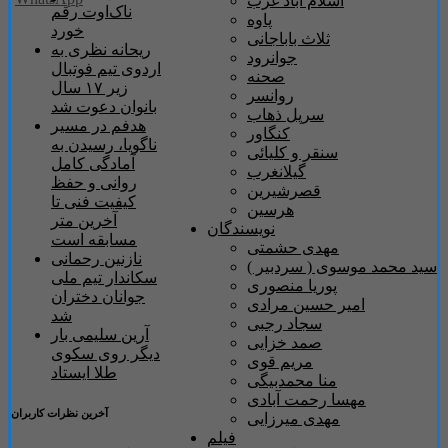
اسلام آباد غرب
ناک‌اوت رقم
پاوه
خورد
ثلاث باباجانی
ریحانه نظری به
جوانرود
اردوی تیم فوتبال
صحنه
زیر ۱۷ سال
روانسر
بانوان دعوت شد
سرپل ذهاب
هدفم در مسیر
کنگاور
ناگویا، رسیدن به
سنقر و کلیائی
آمادگی کامل
گیلانغرب
روانی و حفظ
قصرشیرین
کیفیت فنی تا
هرسین
آخرین متر
نویسندگان
مسابقه است
مهدی حشمتی
نازنین رحمانی
سید محمد موسوی ( سردبیر )
سکاندار تیم ملی
پوریا منصوری
جوانان دختران
امیر حسین مرادی
شد
سجاد رجبی
آرین سلیمی بار
صمد خزایی
دیگر روی سکوی
مریم قوی
طلا ایستاد
منا محمدبیگی
مهسا رحمت آبادی
آخرین نظرات کاربران
مهدی میرزایی
فیلم