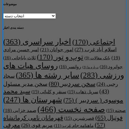
موضوعات
موضوعات
دسته بندی اخبار
اخبار سراسری
(363)
اجتماعی
(170)
اسلام آباد غرب
(27)
امور جوانان
(21)
امیر حسین مرادی
توپ و تور
(170)
(19)
ثلاث باباجانی
(16)
بانک مقالات
(9)
روسای هیات های
جوانرود
(16)
روانسر
(16)
درباره ما
(3)
سایر رشته ها
(365)
ورزشی
(283)
سجاد
سخن سردبیر
(80)
سخن مدیر مسئول
رجبی
(24)
سید محمد
(43)
سرپل ذهاب
(15)
سنقر و کلیائی
(15)
شهرستان ها
(247)
موسوی ( سردبیر )
(75)
صفحه نخست
(466)
صمد خزایی
(18)
صحنه
(15)
فوتبال
(65)
قهرمانان نامی کرمانشاه
قصرشیرین
(15)
(57)
معرفی
مریم قوی
(26)
ماهنامه جام غرب
(11)