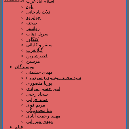
اسلام آباد غرب
پاوه
ثلاث باباجانی
جوانرود
صحنه
روانسر
سرپل ذهاب
کنگاور
سنقر و کلیائی
گیلانغرب
قصرشیرین
هرسین
نویسندگان
مهدی حشمتی
سید محمد موسوی ( سردبیر )
پوریا منصوری
امیر حسین مرادی
سجاد رجبی
صمد خزایی
مریم قوی
منا محمدبیگی
مهسا رحمت آبادی
مهدی میرزایی
فیلم