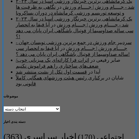
یک کرمانشاهی برترین خبرنگار ورزشی آسیا در سال ۲۰۲۳
شد - جــــام ورزش | جــــام ورزش
در
نگاهی به ظرفیت ها
و توسعه توریسم ورزشی کرمانشاه در دوران پساکرونا
یک کرمانشاهی برترین خبرنگار ورزشی آسیا در سال ۲۰۲۳
شد - جــــام ورزش | جــــام ورزش
در
آیا فیفا به انحصار
سی ساله صداوسیما از فوتبال باشگاهی ایران پایان می دهد
؟!
سردبیر جام ورزش در جمع برترین ورزشی نویسان جهان -
جــــام ورزش | جــــام ورزش
در
آیا فیفا به انحصار سی
ساله صداوسیما از فوتبال باشگاهی ایران پایان می دهد ؟!
صابر رفیعی
در
اثرات فرا کاراته‌ای یک میزبانی خوب/
ضعف‌های‌ ساختاری را هم فراموش نکنیم
آیدا
در
قسمت اول تکل از پشت منتشر شد
شایان
در
برکناری رئیس هیئت ورزشهای همگانی کاملاً
قانونی بود
موضوعات
موضوعات
دسته بندی اخبار
اخبار سراسری
(363)
اجتماعی
(170)