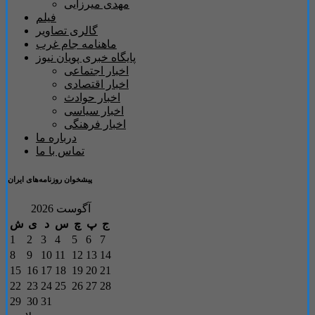
مهدی میرزایی
فیلم
گالری تصاویر
ماهنامه جام غرب
پایگاه خبری پویان نیوز
اخبار اجتماعی
اخبار اقتصادی
اخبار حوادث
اخبار سیاسی
اخبار فرهنگی
درباره ما
تماس با ما
پیشخوان روزنامه‌های ایران
آگوست 2026
ج
پ
چ
س
د
ی
ش
1
2
3
4
5
6
7
8
9
10
11
12
13
14
15
16
17
18
19
20
21
22
23
24
25
26
27
28
29
30
31