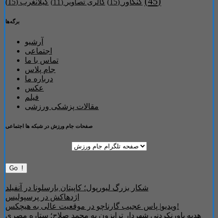
(45)
کنگاور
(15)
گیلانغرب
(15)
گالری تصاویر
(11)
برگه‌ها
آرشیو
اجتماعی
تماس با ما
جام پلاس
درباره ما
عکس
فیلم
مقالات پزشکی ورزشی
صفحات جام ورزش در شبکه ها اجتماعی
شکار بزرگ لیورپول؛ کاپیتان بارسلونا در آنفیلد
اژدهاکش در پرسپولیس
ویدیو| پاس عجیب گارناچو در موقعیت عالی به هیچکس!
هدیه باورنکردنی شهردار ترابزون به محمد صلاح؛ ستاره مصری