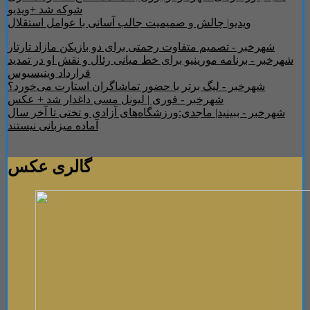
شوکه شد +ویدیو
ویدیو| چالش و صمیمیت جالب آسانی با عوامل استقلال
شهرخبر - تصمیم متفاوت رحمتی برای دو بازیکن مازاد تارتار
شهرخبر - برنامه مورینیو برای خط میانی رئال و نقش او در تمدید
قرارداد وینیسیوس
شهرخبر - لیگ برتر با حضور تماشاگران استارت می‌خورد؟
شهرخبر - فوری | لیونل مسی داغدار شد + عکس
شهرخبر - ببینید| ماجدی:ورزشگاه‌های آزادی و تختی تا آخر سال
آماده میزبانی نیستند
گالری عکس