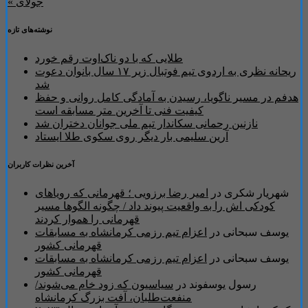
« جولای
نوشته‌های تازه
طلایی که با دو ناک‌اوت رقم خورد
ریحانه نظری به اردوی تیم فوتبال زیر ۱۷ سال بانوان دعوت
شد
هدفم در مسیر ناگویا، رسیدن به آمادگی کامل روانی و حفظ
کیفیت فنی تا آخرین متر مسابقه است
نازنین رحمانی سکاندار تیم ملی جوانان دختران شد
آرین سلیمی بار دیگر روی سکوی طلا ایستاد
آخرین نظرات کاربران
شهریار شکری
در
امیر رضا برزویی ؛ قهرمانی که رویاهای
کودکی اش را به واقعیت پیوند داد / چگونه الگوها مسیر
قهرمانی را هموار کردند
یوسف سبحانی
در
اعزام تیم رزمی کرمانشاه به مسابقات
قهرمانی کشور
یوسف سبحانی
در
اعزام تیم رزمی کرمانشاه به مسابقات
قهرمانی کشور
رسول یوسفوند
در
سیاسیون که زود خام می‌شوند/
منفعت‌طلبان، آفت بزرگ کرمانشاه