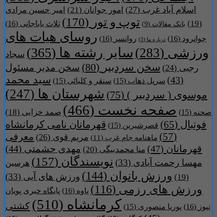
اسلام آباد غرب
(27)
امور جوانان
(21)
امیر حسین مرادی
توپ و تور
(170)
(19)
ثلاث باباجانی
(16)
بانک مقالات
(9)
روسای هیات های
جوانرود
(16)
روانسر
(16)
درباره ما
(3)
سایر رشته ها
(365)
ورزشی
(283)
سجاد
سخن سردبیر
(80)
سخن مدیر مسئول
رجبی
(24)
سید محمد
(43)
سرپل ذهاب
(15)
سنقر و کلیائی
(15)
شهرستان ها
(247)
موسوی ( سردبیر )
(75)
صفحه نخست
(466)
صمد خزایی
(18)
صحنه
(15)
فوتبال
(65)
قهرمانان نامی کرمانشاه
قصرشیرین
(15)
(57)
معرفی
مریم قوی
(26)
ماهنامه جام غرب
(11)
قهرمانان
(47)
مهدی حشمتی
(44)
منا محمدبیگی
(20)
نویسندگان
(157)
مهسا رحمت آبادی
(33)
هرسین
ورزش بانوان
(144)
ورزش های آبی
(33)
(19)
ورزش های رزمی
(116)
پاوه
(16)
پایگاه خبری پویان
کرمانشاه
(510)
کشتی
نیوز
(16)
پوریا منصوری
(15)