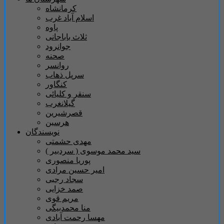
کرمانشاه
اسلام آباد غرب
پاوه
ثلاث باباجانی
جوانرود
صحنه
روانسر
سرپل ذهاب
کنگاور
سنقر و کلیائی
گیلانغرب
قصرشیرین
هرسین
نویسندگان
مهدی حشمتی
سید محمد موسوی ( سردبیر )
پوریا منصوری
امیر حسین مرادی
سجاد رجبی
صمد خزایی
مریم قوی
منا محمدبیگی
مهسا رحمت آبادی