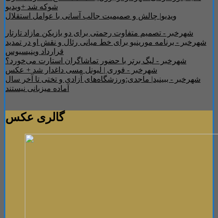
شوکه شد +ویدیو
ویدیو| چالش و صمیمیت جالب آسانی با عوامل استقلال
شهرخبر - تصمیم متفاوت رحمتی برای دو بازیکن مازاد تارتار
شهرخبر - برنامه مورینیو برای خط میانی رئال و نقش او در تمدید
قرارداد وینیسیوس
شهرخبر - لیگ برتر با حضور تماشاگران استارت می‌خورد؟
شهرخبر - فوری | لیونل مسی داغدار شد + عکس
شهرخبر - ببینید| ماجدی:ورزشگاه‌های آزادی و تختی تا آخر سال
آماده میزبانی نیستند
گالری عکس