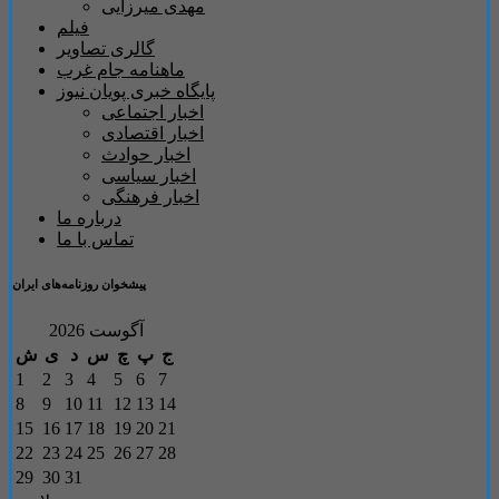
مهدی میرزایی
فیلم
گالری تصاویر
ماهنامه جام غرب
پایگاه خبری پویان نیوز
اخبار اجتماعی
اخبار اقتصادی
اخبار حوادث
اخبار سیاسی
اخبار فرهنگی
درباره ما
تماس با ما
پیشخوان روزنامه‌های ایران
آگوست 2026
ج
پ
چ
س
د
ی
ش
1
2
3
4
5
6
7
8
9
10
11
12
13
14
15
16
17
18
19
20
21
22
23
24
25
26
27
28
29
30
31