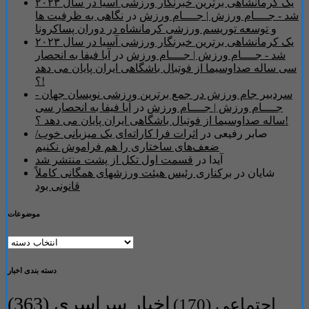
یک کرمانشاهی برترین خبرنگار ورزشی آسیا در سال ۲۰۲۳
شد - جــــام ورزش | جــــام ورزش
در
نگاهی به ظرفیت ها
و توسعه توریسم ورزشی کرمانشاه در دوران پساکرونا
یک کرمانشاهی برترین خبرنگار ورزشی آسیا در سال ۲۰۲۳
شد - جــــام ورزش | جــــام ورزش
در
آیا فیفا به انحصار
سی ساله صداوسیما از فوتبال باشگاهی ایران پایان می دهد
؟!
سردبیر جام ورزش در جمع برترین ورزشی نویسان جهان -
جــــام ورزش | جــــام ورزش
در
آیا فیفا به انحصار سی
ساله صداوسیما از فوتبال باشگاهی ایران پایان می دهد ؟!
صابر رفیعی
در
اثرات فرا کاراته‌ای یک میزبانی خوب/
ضعف‌های‌ ساختاری را هم فراموش نکنیم
آیدا
در
قسمت اول تکل از پشت منتشر شد
شایان
در
برکناری رئیس هیئت ورزشهای همگانی کاملاً
قانونی بود
موضوعات
موضوعات
دسته بندی اخبار
اخبار سراسری
(363)
اجتماعی
(170)