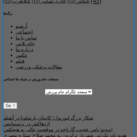
(45)
کنگاور
(15)
گیلانغرب
(15)
گالری تصاویر
(11)
برگه‌ها
آرشیو
اجتماعی
تماس با ما
جام پلاس
درباره ما
عکس
فیلم
مقالات پزشکی ورزشی
صفحات جام ورزش در شبکه ها اجتماعی
شکار بزرگ لیورپول؛ کاپیتان بارسلونا در آنفیلد
اژدهاکش در پرسپولیس
ویدیو| پاس عجیب گارناچو در موقعیت عالی به هیچکس!
هدیه باورنکردنی شهردار ترابزون به محمد صلاح؛ ستاره مصری