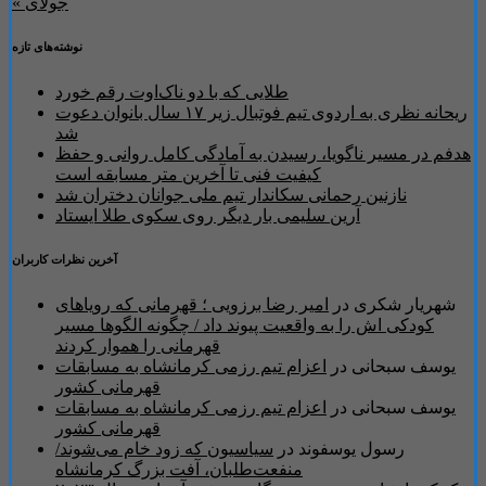
« جولای
نوشته‌های تازه
طلایی که با دو ناک‌اوت رقم خورد
ریحانه نظری به اردوی تیم فوتبال زیر ۱۷ سال بانوان دعوت
شد
هدفم در مسیر ناگویا، رسیدن به آمادگی کامل روانی و حفظ
کیفیت فنی تا آخرین متر مسابقه است
نازنین رحمانی سکاندار تیم ملی جوانان دختران شد
آرین سلیمی بار دیگر روی سکوی طلا ایستاد
آخرین نظرات کاربران
شهریار شکری
در
امیر رضا برزویی ؛ قهرمانی که رویاهای
کودکی اش را به واقعیت پیوند داد / چگونه الگوها مسیر
قهرمانی را هموار کردند
یوسف سبحانی
در
اعزام تیم رزمی کرمانشاه به مسابقات
قهرمانی کشور
یوسف سبحانی
در
اعزام تیم رزمی کرمانشاه به مسابقات
قهرمانی کشور
رسول یوسفوند
در
سیاسیون که زود خام می‌شوند/
منفعت‌طلبان، آفت بزرگ کرمانشاه