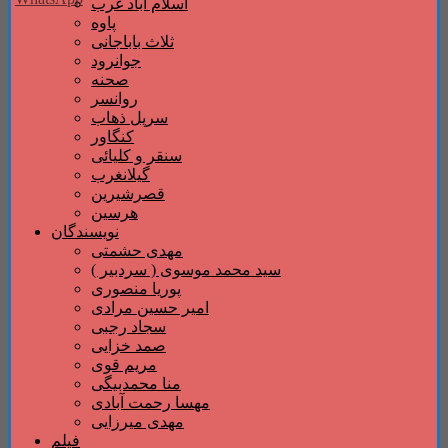
اسلام آباد غرب
پاوه
ثلاث باباجانی
جوانرود
صحنه
روانسر
سرپل ذهاب
کنگاور
سنقر و کلیائی
گیلانغرب
قصرشیرین
هرسین
نویسندگان
مهدی حشمتی
سید محمد موسوی ( سردبیر )
پوریا منصوری
امیر حسین مرادی
سجاد رجبی
صمد خزایی
مریم قوی
منا محمدبیگی
مهسا رحمت آبادی
مهدی میرزایی
فیلم