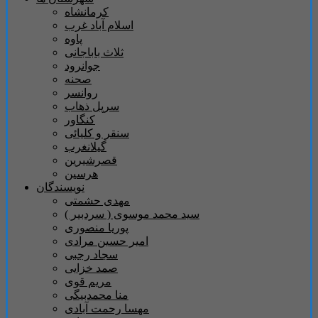
کرمانشاه
اسلام آباد غرب
پاوه
ثلاث باباجانی
جوانرود
صحنه
روانسر
سرپل ذهاب
کنگاور
سنقر و کلیائی
گیلانغرب
قصرشیرین
هرسین
نویسندگان
مهدی حشمتی
سید محمد موسوی ( سردبیر )
پوریا منصوری
امیر حسین مرادی
سجاد رجبی
صمد خزایی
مریم قوی
منا محمدبیگی
مهسا رحمت آبادی