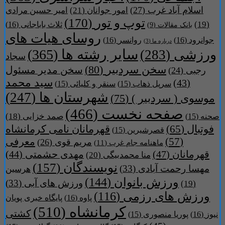
اسلام آباد غرب
(27)
امور جوانان
(21)
امیر حسین مرادی
توپ و تور
(170)
(19)
ثلاث باباجانی
(16)
بانک مقالات
(9)
روسای هیات های
جوانرود
(16)
روانسر
(16)
درباره ما
(3)
سایر رشته ها
(365)
ورزشی
(283)
سجاد
سخن سردبیر
(80)
سخن مدیر مسئول
رجبی
(24)
سید محمد
(43)
سرپل ذهاب
(15)
سنقر و کلیائی
(15)
شهرستان ها
(247)
موسوی ( سردبیر )
(75)
صفحه نخست
(466)
صمد خزایی
(18)
صحنه
(15)
فوتبال
(65)
قهرمانان نامی کرمانشاه
قصرشیرین
(15)
(57)
معرفی
مریم قوی
(26)
ماهنامه جام غرب
(11)
قهرمانان
(47)
مهدی حشمتی
(44)
منا محمدبیگی
(20)
نویسندگان
(157)
مهسا رحمت آبادی
(33)
هرسین
ورزش بانوان
(144)
ورزش های آبی
(33)
(19)
ورزش های رزمی
(116)
پاوه
(16)
پایگاه خبری پویان
کرمانشاه
(510)
کشتی
نیوز
(16)
پوریا منصوری
(15)