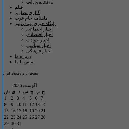
مهدی میرزایی
فیلم
گالری تصاویر
ماهنامه جام غرب
پایگاه خبری پویان نیوز
اخبار اجتماعی
اخبار اقتصادی
اخبار حوادث
اخبار سیاسی
اخبار فرهنگی
درباره ما
تماس با ما
پیشخوان روزنامه‌های ایران
آگوست 2026
ج
پ
چ
س
د
ی
ش
1
2
3
4
5
6
7
8
9
10
11
12
13
14
15
16
17
18
19
20
21
22
23
24
25
26
27
28
29
30
31