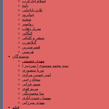
اسلام آباد غرب
پاوه
ثلاث باباجانی
جوانرود
صحنه
روانسر
سرپل ذهاب
کنگاور
سنقر و کلیائی
گیلانغرب
قصرشیرین
هرسین
نویسندگان
مهدی حشمتی
سید محمد موسوی ( سردبیر )
پوریا منصوری
امیر حسین مرادی
سجاد رجبی
صمد خزایی
مریم قوی
منا محمدبیگی
مهسا رحمت آبادی
مهدی میرزایی
فیلم