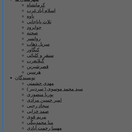
کرمانشاه
اسلام آباد غرب
پاوه
ثلاث باباجانی
جوانرود
صحنه
روانسر
سرپل ذهاب
کنگاور
سنقر و کلیائی
گیلانغرب
قصرشیرین
هرسین
نویسندگان
مهدی حشمتی
سید محمد موسوی ( سردبیر )
پوریا منصوری
امیر حسین مرادی
سجاد رجبی
صمد خزایی
مریم قوی
منا محمدبیگی
مهسا رحمت آبادی