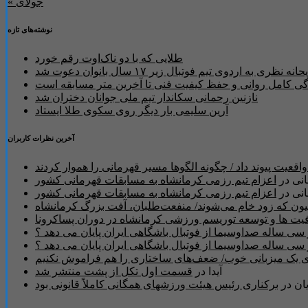
« جولای
نوشته‌های تازه
طلایی که با دو ناک‌اوت رقم خورد
حانه نظری به اردوی تیم فوتبال زیر ۱۷ سال بانوان دعوت شد
دگی کامل روانی و حفظ کیفیت فنی تا آخرین متر مسابقه است
نازنین رحمانی سکاندار تیم ملی جوانان دختران شد
آرین سلیمی بار دیگر روی سکوی طلا ایستاد
آخرین نظرات کاربران
قعیت پیوند داد / چگونه الگوها مسیر قهرمانی را هموار کردند
نی
در
اعزام تیم رزمی کرمانشاه به مسابقات قهرمانی کشور
نی
در
اعزام تیم رزمی کرمانشاه به مسابقات قهرمانی کشور
ون که زود خام می‌شوند/ منفعت‌طلبان، آفت بزرگ کرمانشاه
یت ها و توسعه توریسم ورزشی کرمانشاه در دوران پساکرونا
‌ای یک میزبانی خوب/ ضعف‌های‌ ساختاری را هم فراموش نکنیم
آیدا
در
قسمت اول تکل از پشت منتشر شد
ان
در
برکناری رئیس هیئت ورزشهای همگانی کاملاً قانونی بود