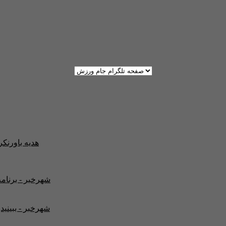
هدیه باورنک
شهرخبر - برنامه
شهرخبر - ببینید