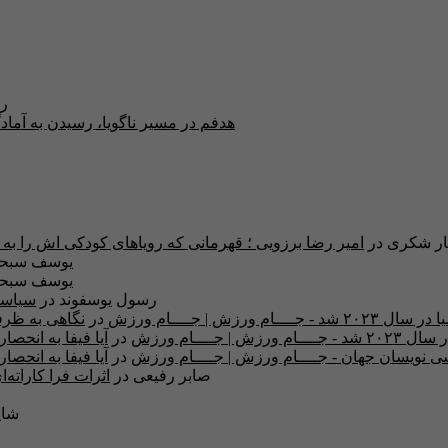
ری
هدفم در مسیر ناگویا، رسیدن به آما
ار شکری
در
امیر رضا برزویی ؛ قهرمانی که رویاهای کودکی اش را به وا
یوسف سبحا
یوسف سبحا
رسول یوسفوند
در
سیاسی
ش | جــــام ورزش
در
نگاهی به ظرف
ــــام ورزش
در
 نویسان جهان - جــــام ورزش | جــــام ورزش
در
صابر رفیعی
در
اثرات فرا کاراته
شای