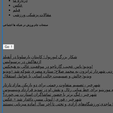
درباره ما
عکس
فیلم
مقالات پزشکی ورزشی
صفحات جام ورزش در شبکه ها اجتماعی
شکار بزرگ لیورپول؛ کاپیتان بارسلونا در آنفیلد
اژدهاکش در پرسپولیس
ویدیو| پاس عجیب گارناچو در موقعیت عالی به هیچکس!
ردنی شهردار ترابزون به محمد صلاح؛ ستاره مصری شوکه شد +ویدیو
ویدیو| چالش و صمیمیت جالب آسانی با عوامل استقلال
شهرخبر - تصمیم متفاوت رحمتی برای دو بازیکن مازاد تارتار
 مورینیو برای خط میانی رئال و نقش او در تمدید قرارداد وینیسیوس
شهرخبر - لیگ برتر با حضور تماشاگران استارت می‌خورد؟
شهرخبر - فوری | لیونل مسی داغدار شد + عکس
| ماجدی:ورزشگاه‌های آزادی و تختی تا آخر سال آماده میزبانی نیستند