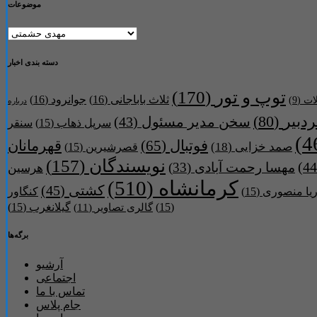
موضوعات
موضوعات
دسته بندی اخبار
توپ و تور
(170)
ثلاث باباجانی
(16)
جوانرود
(16)
لات
(9)
درباره
دبیر
(80)
سخن مدیر مسئول
(43)
سرپل ذهاب
(15)
سنقر
فوتبال
(65)
قهرمانان
صمد خزایی
(18)
قصرشیرین
(15)
نویسندگان
(157)
مهسا رحمت آبادی
(33)
هرسین
کرمانشاه
(510)
کشتی
(45)
ریا منصوری
(15)
کنگاور
(15)
گیلانغرب
(15)
گالری تصاویر
(11)
برگه‌ها
آرشیو
اجتماعی
تماس با ما
جام پلاس