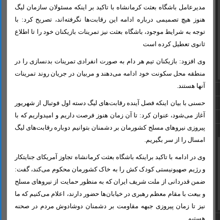
مدیرعامل باشگاه بعثت کرمانشاه با تاکید بر اینکه مسئولان سازمان لیگ
هنوز هیچ تصمیمی درباره ادامه این رقابت‌ها نگرفته‌اند، تصریح کرد: با
توجه به شرایط موجود، باشگاه بعثت نیز تمرینات بازیکنان خود را تا اطلاع
ثانوی تعطیل کرده است‌
وی افزود: بازیکنان تیم هر دام به صورت انفرادی تمرینات بدنسازی را در
منطقه محل سکونت خود ادامه می‌دهند و مربیان در جریان روند تمرینات
آنها هستند.
حسنی با بیان اینکه فصل آینده رقابت‌های لیگ دسته اول فوتبال از شهریور
آغاز می‌شود، عنوان کرد: تا آن زمان هنوز فرصت داریم و امیدواریم که با
پیروزی نیروهای مسلح کشورمان بر دشمنان بتوانیم دوباره رقابت‌های لیگ
امسال را از سر بگیریم.
وی در ادامه با تاکید براینکه باشگاه بعثت کرمانشاه تجاوز آمریکای جنایتکار
و رژیم صهیونیستی کودک کش را به خاک کشورمان محکوم می‌کند، گفت:
ضمن قدردانی از ملت شریف ایران که به منظور حمایت از نیروهای مسلح
و بیعت با مقام معظم رهبری در خیابان‌ها حضور دارند، اعلام می‌کنیم که ما
نیز تا زمان پیروزی جبهه مقاومت بر دشمنان دوشادوش مردم در صحنه
هستیم.