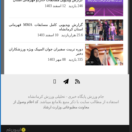
246 بازدید
12 اسفند 1403
05:08
گزارش ویدیویی کامل مسابقات MMA قهرمانی
استان کرمانشاه
25.6 هزاربازدید
10 اسفند 1403
05:03
دوره تربیت سفیران جوان المپیک ویژه ورزشکاران
دختر
335 بازدید
08 مهر 1403
06:30
جام ورزش پایگاه خبری - تحلیلی ورزش کرمانشاه
استفاده از مطالب سایت با ذکر منبع بلامانع میباشد.
کد اعلام وصول از
معاونت مطبوعاتی وزارت ارشاد