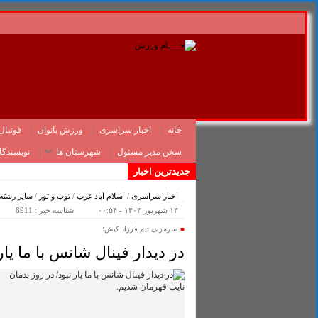
خانه
اخبار سراسری
ورزش بانوان
فوتبال
سخن مدیر مسئول
شهرستان ها
نویسندگا
جدیدترین اخبار
اخبار سراسری
/
اسلام آباد غرب
/
توپ و تور
/
سایر رشته 
۱۳ شهریور ۱۴۰۳ - ۰۰:۵۴
شناسه خبر : 8911
سرمربی تیم فرزاد کیش؛
در دیدار فینال شانس با ما یا