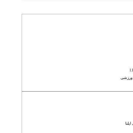
ا
 ورزشی
یلنا