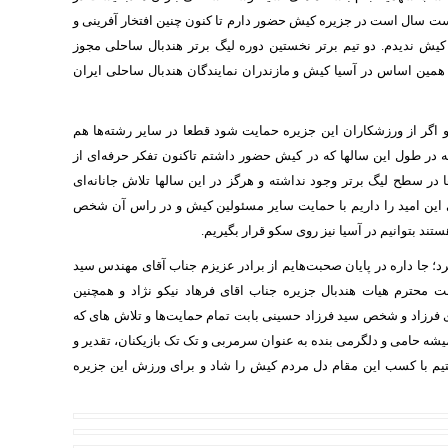
 سال است در جزیره کیش حضور دارم تا کنون چنین افتخار آفرینی و
یش ندیدم. دو تیم برتر نخستین دوره لیگ برتر هندبال ساحلی مجوز
 همین اساس در آسیا کیش و مازندران نمایندگان هندبال ساحلی ایران
و اگر از ورزشکاران این جزیره حمایت شود قطعا در سایر رشته‌ها هم
 در طول این سالها که در کیش حضور داشتم تاکنون تفکر حرفه‌ای از
در سطح لیگ برتر وجود نداشته و هرگز در این سالها تلاش جانانه‌ای
 این امید را داریم با حمایت سایر مسئولین کیش و در راس آن شخص
د بتوانیم در آسیا نیز روی سکو قرار بگیریم.
 جا داره در پایان صحبت‌هایم از برادر عزیزم جناب آقای مهندس سید
حترم هیات هندبال جزیره جناب اقای فرهاد نیکو نژاد و همچنین
ی فرزاد و شخص سید فرزاد حسینی بابت تمام حمایت‌ها و تلاش های که
یشه حامی و دلگرمی بنده به عنوان سرمربی و تک تک بازیکنان، تقدیر و
تیم با کسب این مقام دل مردم کیش را شاد و برای ورزش این جزیره