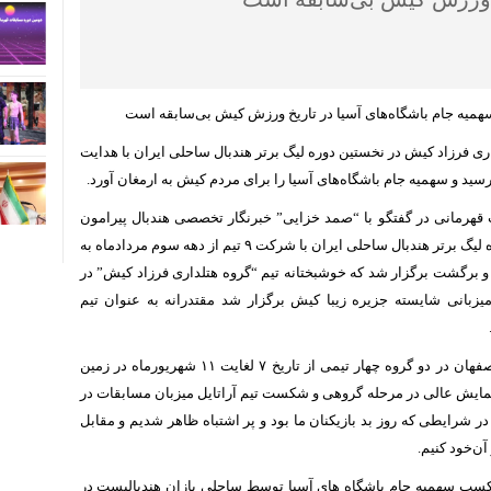
یه جام باشگاه‌های آسیا در تاریخ ورزش کیش بی‌سابقه است
ری فرزاد کیش در نخستین دوره لیگ برتر هندبال ساحلی ایران با هدایت
رسید و سهمیه جام باشگاه‌های آسیا را برای مردم کیش به ارمغان آورد.
قهرمانی در گفتگو با “صمد خزایی” خبرنگار تخصصی هندبال پیرامون
برگزاری این مسابقات اظهار داشت؛ نخستین دوره لیگ برتر هندبال ساحلی ایران با شرکت ۹ تیم از دهه سوم مردادماه به
برگشت برگزار شد که خوشبختانه تیم “گروه هتلداری فرزاد کیش” در
زبانی شایسته جزیره زیبا کیش برگزار شد مقتدرانه به عنوان تیم
گلاب افزود؛ دور نهایی این مسابقات در استان اصفهان در دو گروه چهار تیمی از تاریخ ۷ لغایت ۱۱ شهریورماه در زمین
نمایش عالی در مرحله گروهی و شکست تیم آراتایل میزبان مسابقات در
 در شرایطی که روز بد بازیکنان ما بود و پر اشتباه ظاهر شدیم و مقابل
آن‌خود کنیم.
 کسب سهمیه جام باشگاه های آسیا توسط ساحلی بازان هندبالیست در